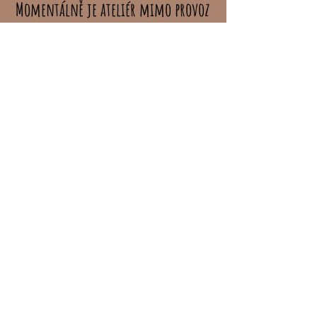
Momentálně je ateliér mimo provoz
Fotografka psů fotograf fotografie Chlumec
Týnec psí fotky psí foto psí fotograf fotky
psů
KONTAKT
:
Nikola SKOŘEPOVÁ​
nskorepova.foto@seznam.cz
Týnec nad Labem, Chlumec nad Cidlinou
IČO -
10839747